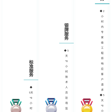
◆
2
小
时
银
内
牌
专
服
务
家
级
工
◆
5
程
天
师
*8
标
响
准
小
应
服
时
务
客
技
户
术
请
◆
人
求
5天
员
◆ 5
*8
驻
天
小
场
*8
时
监
小