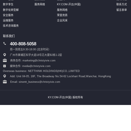
数字孪生
服务网络
KY.COM-开云(中国)
联系方式
数字化转型解
服务网络
留言表单
安全服务
荣誉资质
运维服务
企业风采
技术咨询服务
联系我们
400-808-5058
周一到周五9:30-18:00 (北京时间）
广州市黄埔区科学大道18号芯大厦B2栋1-2层
商务合作: marketing@christyivie.com
媒体合作: media@christyivie.com
Overseas business: NETTHINK HOLDINGS(HK)CO.,LIMITED
Add: Unit 04-05, 16F, The Broadway No.54-62 Lockhart Road,
Wanchai, HongKong
Email: sinontt_business@christyivie.com
KY.COM-开云(中国) 版权所有