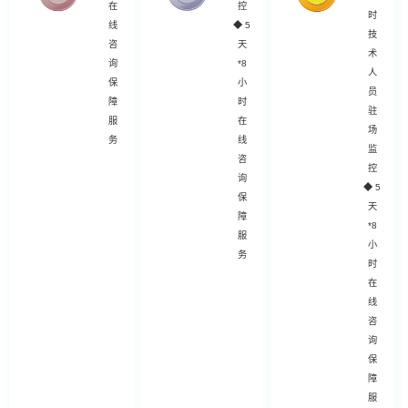
在
控
时
线
◆
5
技
咨
天
术
询
*8
人
保
小
员
障
时
驻
服
在
场
务
线
监
咨
控
询
◆
5
保
天
障
*8
服
小
务
时
在
线
咨
询
保
障
服