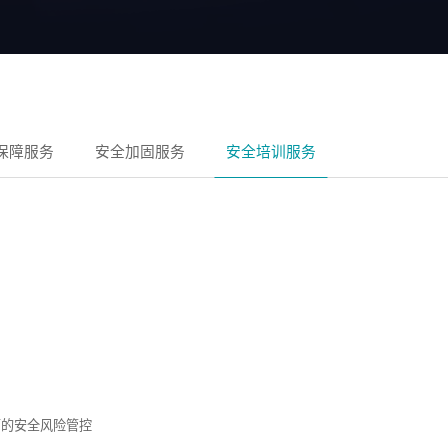
保障服务
安全加固服务
安全培训服务
面的安全风险管控