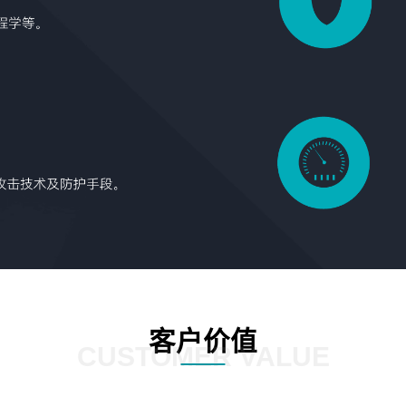
客户价值
CUSTOMER VALUE