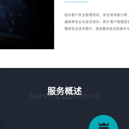
结合客户安全管理现状、安全技术能力等
基础等专业化安全培训，提升客户管理层
整体安全技术更行，提高整体安全防御水
服务概述
Service Directory