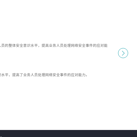
人员的整体安全意识水平，提高业务人员处理网络安全事件的应对能
识水平，提高了业务人员处理网络安全事件的应对能力。