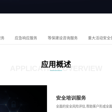
服务
应急响应服务
等保建设咨询服务
重大活动安全
应用概述
APPLICATION OVERVIEW
安全培训服务
全面的安全风险评估,帮助客户形成全