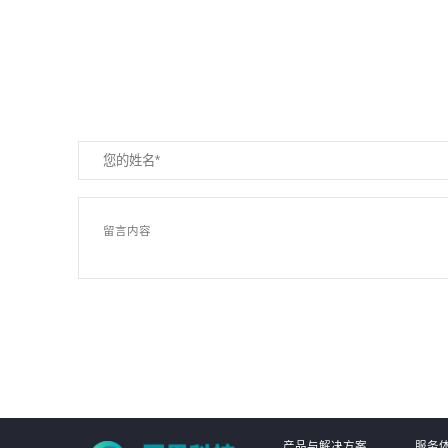
产品与解决方案
服务