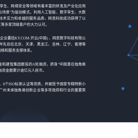
孪生、网络安全等领域有着丰富的研发及产业化应用
业场景”为驱动模式，利用人工智能、数字孪生、大数
技术实力和卓越的服务品质，网思科技成功获得了以
工等多家顶级客户的大力认可。
业囊括KY.COM-开云(中国) 、网思数字科技有限公
并先后在北京、天津、黑龙江、吉林、辽宁、香港等
网络和服务支撑体系。
基金和建智集团跟投的A轮融资，跻身“中国潜在独角兽
，融资金额累计逾亿元人民币。
C、6个ISO标准认证等资质，并被授予国家专精特新小
广州未来独角兽创新企业等多项政府和行业的重要荣