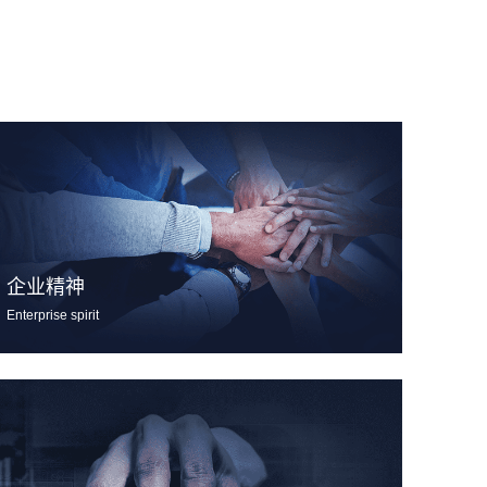
企业精神
Enterprise spirit