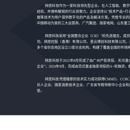
网思科技作为一家科技领先型企业，在人工智能、数字
经验，并拥有敏锐的行业洞察力。企业坚持以“技术产品+行
据等技术为用户提供数字化的产品及解决方案。凭借专业的
中国移动为首的三大运营商、广汽集团、国家电网、山东重
网思科技采用“全国整合企业（CIE）”的先进理念，成员企
司、网思控股（香港）有限公司、星云博创科技有限公司，
多个省份及地区设立15家分支机构，构建了覆盖全国的市场
网思科技于2023年8月完成了由广州产投领投、天河
企业”；2024年9月，完成由范式基金独家领投的A+轮融资
网思科技凭借雄厚的技术实力成功获得CMMI5、CCR
巨人企业、国家高新技术企业、广东省专精特新中小企业和
誉。