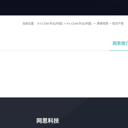
当前位置：
KY.COM-开云(中国)
>
KY.COM-开云(中国)
>
荣誉资质
>
知识产权
网思简
网思科技