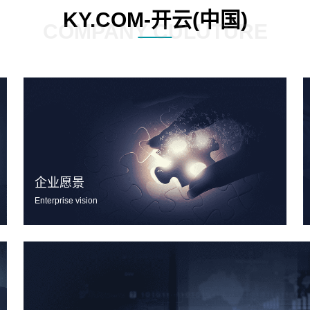
KY.COM-开云(中国)
COMPANY CULUTURE
企业愿景
Enterprise vision