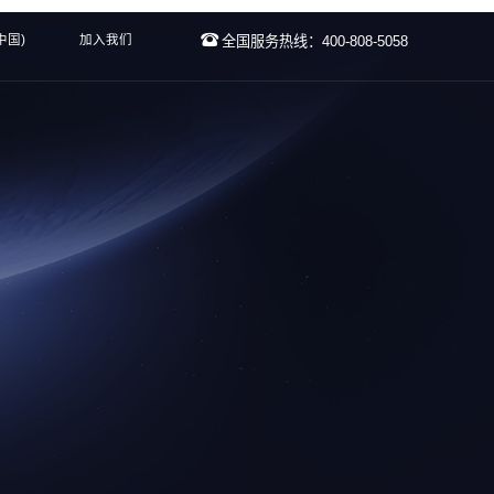
中国)
加入我们
全国服务热线：400-808-5058