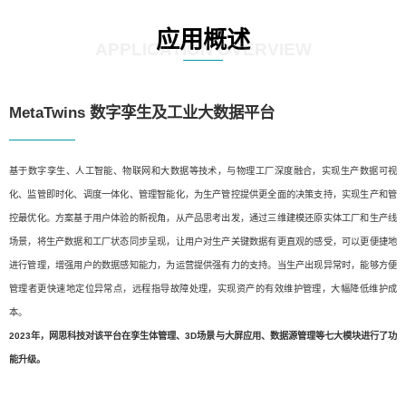
应用概述
APPLICATION OVERVIEW
MetaTwins 数字孪生及工业大数据平台
基于数字孪生、人工智能、物联网和大数据等技术，与物理工厂深度融合，实现生产数据可视
化、监管即时化、调度一体化、管理智能化，为生产管控提供更全面的决策支持，实现生产和管
控最优化。方案基于用户体验的新视角，从产品思考出发，通过三维建模还原实体工厂和生产线
场景，将生产数据和工厂状态同步呈现，让用户对生产关键数据有更直观的感受，可以更便捷地
进行管理，增强用户的数据感知能力，为运营提供强有力的支持。当生产出现异常时，能够方便
管理者更快速地定位异常点，远程指导故障处理，实现资产的有效维护管理，大幅降低维护成
本。
2023年，网思科技对该平台在孪生体管理、3D场景与大屏应用、数据源管理等七大模块进行了功
能升级。