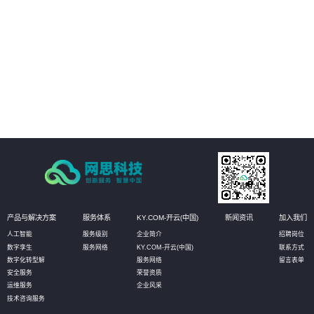
场景，及时获知运行风险，通过3D动态方式进行故障处理和远程干预。
02
管理运营决策：通过真实场景与数据的完美融合和实时呈现，真实再现实际的
生产状态，有助于管理者更高效直观的获知数据，并作出相应决策，甚至可以
对决策进行模拟推演，以达到最优化决策的目的。
03
设备资产管理：通过物联网数据的采集，实时获知设备资产状态信息和健康状
况。无需到现场即可实现资产的有效维护；同时还可定义相应的管理阈值，系
统自动预警，对设备进行预测性维护，选择性保养和更换，大幅降低设备资产
维护成本。
产品与解决方案
服务体系
KY.COM-开云(中国)
新闻资讯
加入我们
人工智能
服务级别
企业简介
招聘岗位
数字孪生
服务网络
KY.COM-开云(中国)
联系方式
数字化转型解
服务网络
留言表单
安全服务
荣誉资质
运维服务
企业风采
技术咨询服务