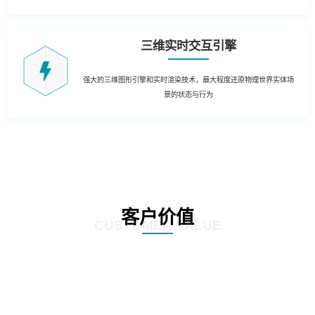
三维实时交互引擎
强大的三维图形引擎和实时渲染技术，最大程度还原物理世界实体场
景的状态与行为
客户价值
CUSTOMER VALUE
01
生产制造管理：结合实时生产数据，在3D场景中实时获知生产运营的KPI数据
和状态。同时当出现异常时，对各类报警信息进行处理和自动报警，定位到3D