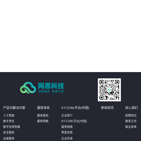
03
人工质检方式得以优化。通过自动化和智能化的质检流程，企业可以大幅减少
人力投入和时间成本，从而降低运营成本。同时，智能质检还能帮助企业更好
地管理客户资源和优化服务流程，进一步提高经济效益。
04
加强风险防控，提升安全管理水平：营业厅智能质检解决方案还能实现对服务
过程中的风险点进行实时监控和预警。通过智能分析客户与营业员的对话内
容，系统能够及时发现潜在的风险因素，如欺诈行为、客户投诉等，并提醒企
业进行及时处理。这有助于企业加强风险防控，提升安全管理水平，确保营业
厅的正常运营和客户的安全。
产品与解决方案
服务体系
KY.COM-开云(中国)
新闻资讯
加入我们
人工智能
服务级别
企业简介
招聘岗位
数字孪生
服务网络
KY.COM-开云(中国)
联系方式
数字化转型解
服务网络
留言表单
安全服务
荣誉资质
运维服务
企业风采