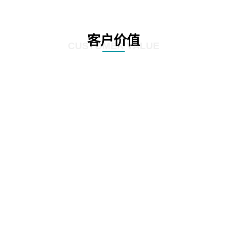
客户价值
CUSTOMER VALUE
01
提升质检效率，优化客户体验：方案利用先进的自动化和人工智能技术，实现
对营业厅服务质量的实时监控和精准分析。通过智能识别客户与营业员的对话
内容，快速发现潜在问题，大大提高了质检效率。这不仅有助于企业及时发现
并解决服务中的不足，还能确保客户享受到更加优质、高效的服务体验。
02
精准识别客户需求，提升客户满意度：方案具备强大的语音识别和自然语言处
理能力，能够深入挖掘客户与营业员对话中的关键信息。通过对这些信息的分
析，企业可以更准确地把握客户需求，为客户提供更加个性化的服务。同时，
这种精准识别也有助于企业及时发现并改进服务中的短板，进一步提升客户满
意度。
降低运营成本，提高经济效益：营业厅智能质检解决方案的引入，使得传统的