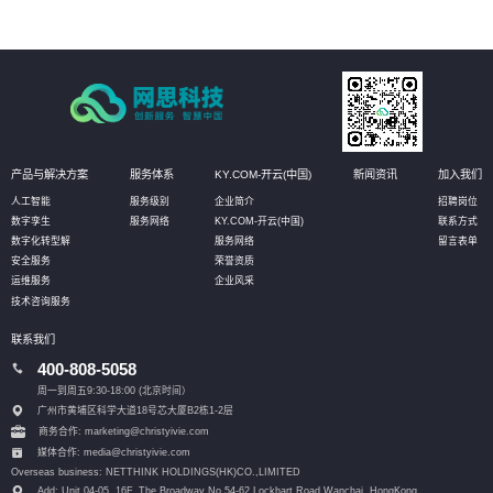
产品与解决方案
服务体系
KY.COM-开云(中国)
新闻资讯
加入我们
人工智能
服务级别
企业简介
招聘岗位
数字孪生
服务网络
KY.COM-开云(中国)
联系方式
数字化转型解
服务网络
留言表单
安全服务
荣誉资质
运维服务
企业风采
技术咨询服务
联系我们
400-808-5058
周一到周五9:30-18:00 (北京时间）
广州市黄埔区科学大道18号芯大厦B2栋1-2层
商务合作: marketing@christyivie.com
媒体合作: media@christyivie.com
Overseas business: NETTHINK HOLDINGS(HK)CO.,LIMITED
Add: Unit 04-05, 16F, The Broadway No.54-62 Lockhart Road,
Wanchai, HongKong