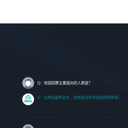
间设计，人机界面设计，标志及吉祥物设计，效果图后期处
调优、故障诊断等工作；
理等。
2. 在此基础上，并能为客户提供客户化技术支持方案，提升
软件使用效率与价值。
岗位要求：
1、艺术设计类相关专业；
任职要求:
2、热爱展览展示设计工作，熟悉行业动向，设计专业知识
1. 计算机专业相关背景；
和产品专业知识；
2. 自我学习和动手能力强，对操作系统、数据库有一定基础
3、具有良好的人际沟通、准确判断客户需求并执行的能
和兴趣；
力、较强的团队合作能力和服务意识。
3.沟通能力强、有基础客户服务意识。
Q：校园招聘主要面向的人群是？
A：当年应届毕业生，也欢迎次年毕业的同学申请；