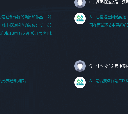
Q：简历投递之后，还
m，投递已制作好的简历和作品； 2）
A：已投递至网站或招
，线上投递相应的岗位； 3）关注
可在面试环节中更新新
随时闪现到各大高 校开展线下招
Q：什么岗位会安排笔
的形式通知到位。
A：是否要进行笔试以