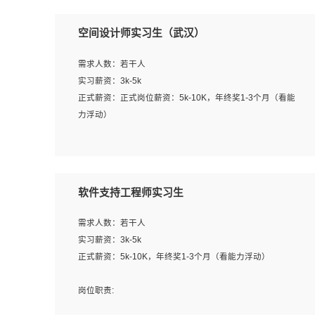
空间设计师实习生（武汉）
需求人数：若干人
实习薪资：3k-5k
正式薪资：正式岗位薪资：5k-10K，年终奖1-3个月（看能
力浮动）
岗位职责：
1、 沟通客户需求，分析其实施的可行性，辅助项目经理完
成展示策划、设计；
软件支持工程师实习生
2、 把握设计时间节点，控制设计进度，完成展示设计任
务；
需求人数：若干人
3、配合平面设计师完成项目最终的整体汇报方案；参与项
实习薪资：3k-5k
目例会，项目完工总结报告，设计项目文件管理和资料库维
正式薪资：5k-10K，年终奖1-3个月（看能力浮动）
护；
4、 创新设计表现形式，优化流程、提高设计工作效率；
岗位职责:
5、 设计内容包括但不限于：展厅/博物馆/展馆的规划与空
1. 为企业客户提供软件技术服务。包括安装、升级、配置、