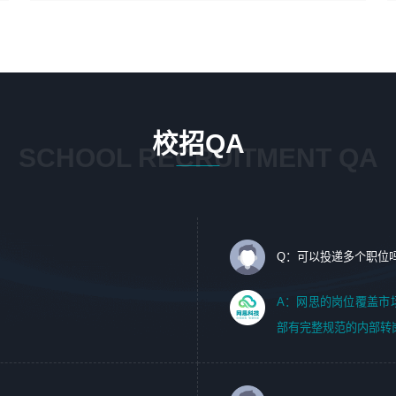
4、在剪辑上会思考，有一定编导思维；
1、 沟通客户需求，分析其实施的可行性，辅助项目经理完
5、踏实， 勤奋，愿意在工作中不断学习，提高自我；
成展示策划、设计；
6、能与同事友好相处。
2、 把握设计时间节点，控制设计进度，完成展示设计任
务；
3、配合平面设计师完成项目最终的整体汇报方案；参与项
目例会，项目完工总结报告，设计项目文件管理和资料库维
校招QA
护；
SCHOOL RECRUITMENT QA
4、 创新设计表现形式，优化流程、提高设计工作效率；
5、 设计内容包括但不限于：展厅/博物馆/展馆的规划与空
间设计，人机界面设计，标志及吉祥物设计，效果图后期处
理等。
Q：可以投递多个职位
岗位要求：
1、艺术设计类相关专业；（其中需求分析顾问不限专业）
A：网思的岗位覆盖市
2、热爱展览展示设计工作，熟悉行业动向，设计专业知识
部有完整规范的内部转
和产品专业知识；
3、具有良好的人际沟通、准确判断客户需求并执行的能
力、较强的团队合作能力和服务意识。