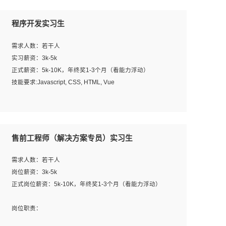
程序开发实习生
需求人数：若干人
实习薪资：3k-5k
正式薪资：5k-10K，年终奖1-3个月（看能力浮动）
技能要求:Javascript, CSS, HTML, Vue
工作职责：
1. 负责公司的前端项目的开发;
2. 负责公司已有项目的维护及迭代;
售前工程师（解决方案专员）实习生
工作要求:
需求人数：若干人
1. 熟悉 Javascript, CSS, HTML, Vue, Git;
岗位薪资：3k-5k
2. 熟悉前端常用框架, 能独立完成设计给予的 UI 效果;
正式岗位薪资：5k-10K，年终奖1-3个月（看能力浮动）
3. 有良好的代码习惯, 低级错误出现频率低;
4. 具备优秀的沟通和协调能力，能承受比较大的工作压力;
岗位职责：
5. 自我驱动力强, 能自主学习新知识新技术, 并具有较强的自
1、完成主要工作：项目解决方案策划与编写，项目投标方