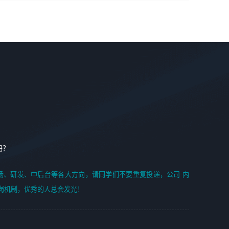
学能力;
案编写、项目申报方案编写；
6. 了解前端设计及后端开发, 可快速和同事对接工作;
2、人才队伍建设：完善SPL人才沉淀，积聚力量，为公司
7. 了解或熟悉 WebGL 及相关框架优先。
各省项目打单提供全面支撑。
任职要求：
1. 熟悉 Javascript, CSS, HTML, Vue, Git;
2. 熟悉 前端常用框架, 能独立完成设计给予的 UI 效果;
3. 有良好的代码习惯, 低级错误出现频率低;
4. 具备优秀的沟通和协调能力，能承受比较大的工作压力;
5. 自我驱动力强, 能自主学习新知识新技术, 并具有较强的自
学能力;
6. 了解前端设计及后端开发, 可快速和同事对接工作;
吗？
7. 了解或熟悉 WebGL 及相关框架优先。
（岗位人员专职于行业应用解决方案、项目申报方案、投标
场、研发、中后台等各大方向，请同学们不要重复投递，公司 内
方案的策划编写）
岗机制，优秀的人总会发光！