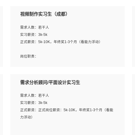
视频制作实习生（成都）
需求人数：若干人
实习薪资：3k-5k
正式薪资：5k-10K，年终奖1-3个月（看能力浮动）
岗位职责：
1、各类企业宣传片视频的剪辑和片头片尾包装；
2、广告片的后期剪辑与整体特效合成；
3、特效及动画制作并了解后期合成软件。
需求分析顾问/平面设计实习生
岗位要求：
需求人数：若干人
1、热爱影视，责任心强，有强烈的兴趣和后期制作的主观
实习薪资：3k-5k
能动性；
正式薪资：正式岗位薪资：5k-10K，年终奖1-3个月（看能
2、熟练使用After Effect、Photo Shop、熟练掌握视频剪辑
力浮动）
和特效包装软件；
3、能对影片后期进行整体调色控制，具备一定审美感；
岗位职责：