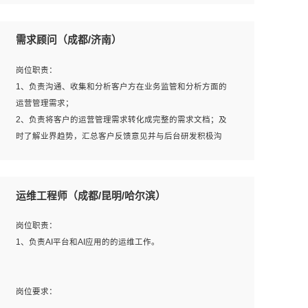
6、熟悉主流数据库、应用服务器、中间件部署架构和运维
用；
方法；
5、根据业务架构设计与业务需求，上接业务设计下接系统
需求顾问（成都/济南）
7、具备资源池迁移、应用及数据迁移、异构数据迁移相关
设计，编写系统概要设计，指导技术骨干进行系统详细设
经验；
计。
岗位职责：
8、具有HCIE/H3CIE/VMware/阿里云等云计算方向认证者
1、负责沟通、收集和分析客户方在业务监管和分析方面的
优先；
运营管理需求；
岗位要求：
2、负责将客户的运营管理需求转化成完整的需求文档；及
1、全日制统招本科及以上学历，计算机相关专业毕业，5年
时了解业界趋势，汇总客户反馈意见并与后台研发积极沟
以上开发工作经验；
通，从而提升产品在市场中的竞争力；
2、具有扎实的java编程功底和良好的编码习惯，有分布
3、配合客户整理项目汇报材料。
式、多线程及高并发系统开发经验和性能调优经验尤佳；熟
运维工程师（成都/昆明/哈尔滨）
悉JVM调优；掌握基础中间件、基础架构方案和云平台、云
产品功能特性，熟练使用相关平台的功能和了解其背后实现
岗位要求：
岗位职责：
机制；
1、3年以上运营或解决方案的工作经验。
1、负责AI平台和AI应用的的运维工作。
3、精通主流开发框架经验，精通一门主流开发语言；熟悉
2、具备良好的逻辑能力、沟通能力和文字处理能力，能够
主流开源框架源码；
从海量数据中发现关键特征，可独立提出完整的优化方案,
4、具有一定的大中型项目参与经验，有中间件、基础组件
并推动方案执行达成结果；熟练使用PPT、WORD、
岗位要求：
和框架的研发经验，具备研发管理流程建设经验；
EXCEL等办公软件；