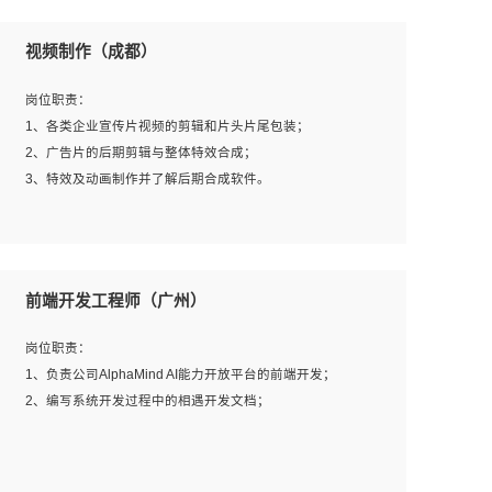
视频制作（成都）
岗位职责：
1、各类企业宣传片视频的剪辑和片头片尾包装；
2、广告片的后期剪辑与整体特效合成；
3、特效及动画制作并了解后期合成软件。
岗位要求：
1、热爱影视，责任心强，有强烈的兴趣和后期制作的主观
前端开发工程师（广州）
能动性；
2、熟练使用After Effect、Photo Shop、熟练掌握视频剪辑
岗位职责：
和特效包装软件；
1、负责公司AlphaMind AI能力开放平台的前端开发；
3、能对影片后期进行整体调色控制，具备一定审美感；
2、编写系统开发过程中的相遇开发文档；
4、在剪辑上会思考，有一定编导思维；
5、踏实， 勤奋，愿意在工作中不断学习，提高自我；
6、能与同事友好相处。
岗位要求：