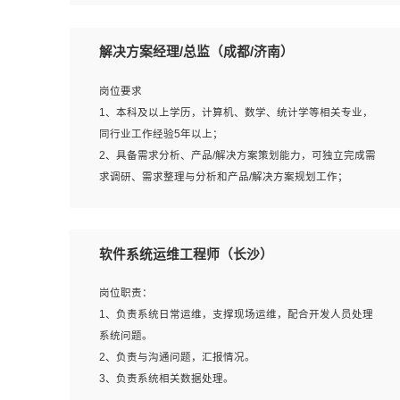
5、沟通表达能力强，具备团队协作能力。
岗位要求：
1、本科以上相关专业毕业，拥有三年以上相关数据工作经
解决方案经理/总监（成都/济南）
验经验。
2、熟悉PostgreSQL、redis、MongoDB、ElasticSearch等
岗位要求
开源数据库运维管理，拥有开发经验优先。
1、本科及以上学历，计算机、数学、统计学等相关专业，
3、熟悉Oracle、MySQL、SQLServer中一种或多种优先。
同行业工作经验5年以上；
4、熟悉Hadoop、HBASE、Spark等大数据平台优先。
2、具备需求分析、产品/解决方案策划能力，可独立完成需
5、熟悉linux或任意一种unix操作系统，如有较强操作系统
求调研、需求整理与分析和产品/解决方案规划工作；
侧工作经验者优先。
3、逻辑缜密，对用户产品/解决方案体验敏感，对数据敏
6、具备丰富的项目实施经验，较强的自我学习能力。
感，有产品/解决方案意识，有主见，以数据为驱动，以结
7、责任心强，为人友好，沟通能力强，具有良好的团队意
果为导向；
软件系统运维工程师（长沙）
识。
4、具有丰富的AI产品/解决方案解决方案经验，能够针对客
户的需求，快速响应输出相关的解决方案，包括视频分析、
岗位职责：
图像识别、NLP、OCR、机器学习等；
1、负责系统日常运维，支撑现场运维，配合开发人员处理
5、具备AI技术背景，掌握TensorFlow、PyTorch、Spark
系统问题。
MLlib、SK-Learn等常见AI算法框架，对人脸识别、目标检
2、负责与沟通问题，汇报情况。
测、图像识别、OCR、NLP等AI算法有深刻理解。具有AI平
3、负责系统相关数据处理。
台级产品/解决方案从业经验者优先。具有大数据技术背景