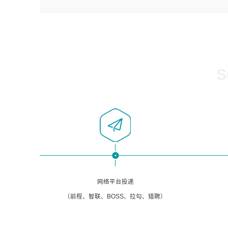
4、负责系统运维相关文档编写。
者优先；
5、负责现场对接客户，沟通事项。
6、具备良好的客户意识与沟通能力，善于学习思考、创新
与团队协作，认真负责、执行力与抗压力强。
岗位要求：
1、计算机相关专业本科以上学历，1年以上软件系统运维经
S
验。
2、精通linux命令。
3、熟悉oracle、mysql 数据库。
4、善于沟通，具有良好的团队合作精神和协作能力。
5、必须有实际的生产环境系统维护经验。
6、有中国移动安全态势系统相关项目经验优先考虑。
网络平台投递
（前程、智联、BOSS、拉勾、猎聘）