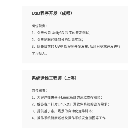
U3D程序开发（成都）
岗位职责：
1、负责公司 Unity3D 程序的开发测试；
2、负责逻辑代码部分的功能实现；
3、除去目前的 UWP 端程序开发发布, 后续对多端开发进行
学习投入。
岗位要求：
系统运维工程师（上海）
1、全日制本科相关专业，具有相关开发经验?年以上；
2、熟练掌握 Unity3D 程序开发，精通 C# 语言开发；
岗位职责：
3、具有大量插件的使用调试经历，开发测试过 UWP 端程
1、为客户提供基于Linux系统的运维支撑服务；
序者优先；
2、解答客户针对Linux及开源软件系统的咨询需求；
4、有良好的沟通能力和团队合作意识；
3、提供基于客户场景的自动化运维脚本；
5、开发过 HoloLens 程序者优先。
4、操作系统健康巡检及操作系统安全加固等工作