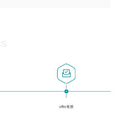
1、计算机相关专业，大专以上学历，2年以上开发运维工作
5、熟悉Spring、Mybatis等开源框架和常用apache组件,熟
3、深入理解公司各项AI产品和技术信息；具有较强的文档
经验；
悉Web服务端开发的各种常用框架和技术Springboot、
编写能力，能独立撰写PPT、方案建议书等，面试时需携带
2、必须具备的能力：有丰富的运维开发和K8S运维经验；
Shiro、springcloud等；熟悉Linux常用命令和了解常用脚
个人制作的专业PPT文件进行展示。
熟悉K8S、Git、docker等相关工具使用；熟练掌握Linux环
本语言，较丰富的线上系统运维经验，复杂问题排查思路清
境下的Shell语言 ；工作责任感强、具有良好的沟通能力、
晰。
服务意识；
SS
3、掌握Linux环境下的Python编程语言；
4、掌握DevOps思想、方法和流程。Jenkins工具使用；
5、掌握常见中间件配置与优化，如mysql、nginx等；
6、掌握服务器的维护，熟悉linux系统的常用操作；
7、掌握和第三方系统API接口的维护操作，和安全漏洞扫描
的修复工作。
offer发放