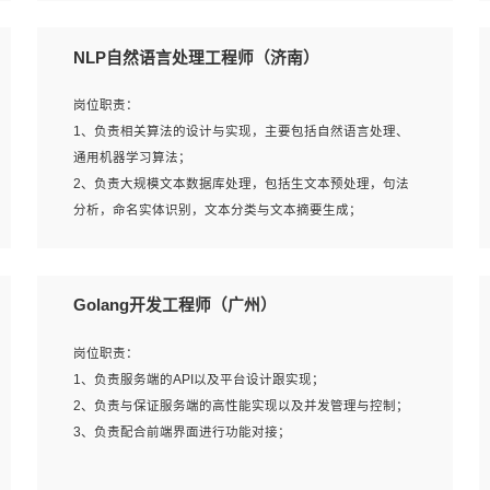
5、完成其他上级领导交予的任务和工作。
NLP自然语言处理工程师（济南）
岗位要求：
岗位职责：
1、本科以上学历，一年以上需求分析相关经验者优先；
1、负责相关算法的设计与实现，主要包括自然语言处理、
2、熟悉产品及需求规划工具，如:Axure、Xmind、MS
通用机器学习算法；
Project等；
2、负责大规模文本数据库处理，包括生文本预处理，句法
3、具备良好的交流协调能力，有较强的责任感、工作积极
分析，命名实体识别，文本分类与文本摘要生成；
主动；
3、跟踪自然语言处理的前沿技术和业界先进的模型应用；
4、有较强的系统需求分析、文档编写能力、沟通能力；
4、负责问答系统的搭建和知识图谱的建立；
5、具备与多团队合作的经验，良好团队协作精神；
Golang开发工程师（广州）
岗位要求：
岗位职责：
1、1年及以上自然语言处理方向研究或工作经验，统招本科
1、负责服务端的API以及平台设计跟实现；
及以上学历；
2、负责与保证服务端的高性能实现以及并发管理与控制；
2、熟悉tensorflow，keras，pytorch等常规深度学习框架，
3、负责配合前端界面进行功能对接；
快速根据客户需求实现有效的模型；
3、熟悉掌握至少一种编程语言，如：Python，Java；