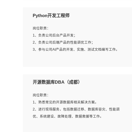
岗位要求：
Python开发工程师
1、全日制本科计算机相关专业毕业，3年以上相关工作经
验；
岗位职责：
2、精通linux操作系统的运行维护，具有故障处理的能力
1、负责公司后台产品开发；
3、熟练使用脚本语言，shell/python任一种，熟练使用
2、负责公司后端产品的性能调优工作；
Ansible
3、参与公司AI产品的开发、实施、测试文档编写工作。
4、熟悉linux常见服务、中间件的基本原理、部署以及故障
处理，如：Mysql、Apache、Nginx、Zabbix、Kafka等
5、熟悉主流虚拟化技术，如：VMware、KVM
岗位要求:
6、具备网络方面的基础知识，熟悉常见的网络协议，如
1、计算机相关专业，本科及以上学历，2年以上后端开发经
开源数据库DBA（成都）
TCP/IP，转发原理，路由优先级等
验，有过运营商项目经验的更佳；
7、了解容器技术，熟悉docker或podman
2、熟练python编程语言，熟悉服务端开发流程，熟悉常见
岗位职责：
8、有良好的文档编写能力和沟通能力，有RHCE证书优先
的算法和数据结构；
1、熟悉常见的开源数据库相关解决方案。
3、熟悉数据库开发，熟悉Mysql、Oracle、MongoDb数据
2、进行现场服务，包括数据迁移、数据库容灾、性能调
库应用开发其中一种；
优、系统建设、故障处理、数据救援等工作。
4、熟悉Python Wed框架（Django/Flask...）代码能力优
秀，熟悉编码规范和具备良好的文档编写能力）；