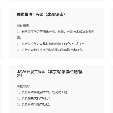
4、 熟悉NLP相关算法与实现；
岗位要求：
5、至少有一次及以上问答系统的项目实践，熟悉问答系统
1、本科及以上学历，计算机相关专业；
图像算法工程师（成都/济南）
全流程开发者优先；
2、1年以上Golang开发工作经验，能独立完成相应项目开
6、有较强的问题分析和处理能力，良好的团队合作意识；
发；
岗位职责：
7、 参与过相关竞赛或科研项目者优先。
3、基础扎实、熟悉数据结构与算法，熟悉多线程、多进
1、利用深度学习等图像分类、检测、分割技术解决业务问
程、IO复用等并发编程思维与实现，熟悉常用开源框架及设
题；
计模式；
2、负责深度学习及算法加速的相关研究及开发工作；
4、熟悉Golang、连接池、消息队列等组件使用、熟悉后端
3、进行公司相关业务的深度学习等前瞻技术研究。
开发、测试、调试流程跟工具使用；
5、对技术有激情，喜欢钻研，能快速接受和掌握新技术，
学习能力和工作责任心强，良好的沟通表达能力和团队协作
岗位要求：
JAVA开发工程师（北京/哈尔滨/合肥/福
能力。
1、统招本科以上学历，图形图像、计算机或数学相关专
州）
业；
2、2年以上图像处理开发经验，熟悉python和spark开发；
岗位职责：
3、熟练使用TensorFlow、Theano、Keras 及 Caffe 任意一
1、负责系统功能需求的开发测试上线；
种主流深度学习框架搭建深度学习系统环境；
2、负责相关文档的编写；
4、熟悉OPENCV、HALCON等常用图像处理软件，熟练进
3、负责系统问题的处理。
行图像处理；