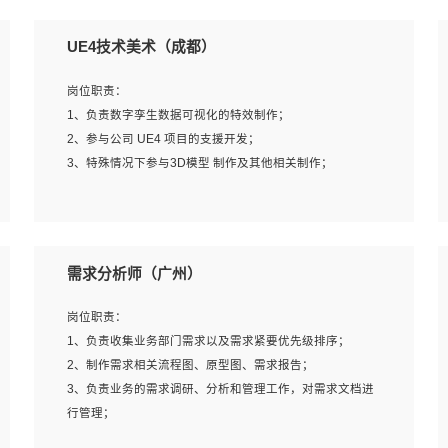
UE4技术美术（成都）
岗位职责：
1、负责数字孪生数据可视化的特效制作；
2、参与公司 UE4 项目的支援开发；
3、特殊情况下参与3D模型 制作及其他相关制作；
岗位要求：
1、全日制本科以上学历，美术、动画相关专业毕业，具有
需求分析师（广州）
相关效果制作经验2年以上；
2、熟练掌握 Particle 或 Niagara 制作特效模块；
岗位职责：
3、想象力丰富, 有一定的艺术审美深度；
1、负责收集业务部门需求以及需求紧要优先级排序；
4、有良好的场景特效搭建功底；
2、制作需求相关流程图、原型图、需求报告；
5、熟悉 3Ds Max 或者 Maya；
3、负责业务的需求调研、分析和管理工作，对需求文档进
6、有良好的沟通能力和团队合作意识；
行管理；
7、参与过建筑结构表现相关项目者优先
4、发现业务操作流程中的痛点，并提出对应的解决方案；