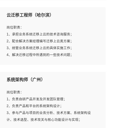
1、全日制本科及以上学历，计算机相关专业毕业，一年以
上前端开发工作经验；
云迁移工程师（哈尔滨）
2、熟练掌握HTML、CSS、JavaScript等web相关技术；
3、熟悉react/vue/angular任何一种前端框架，熟悉react优
岗位职责：
先；
1、承担业务系统迁移上云的技术咨询服务；
4、熟悉webpack配置和git操作；
2、配合解决方案经理编写迁移上云类方案；
5、善于沟通，具有团队意识；
3、统管业务系统迁移上云的具体实施工作；
4、解决迁移过程中所遇到的一些技术问题；
岗位要求：
系统架构师（广州）
1、专科及以上学历，三年以上工作经验，计算机等相关专
业；
岗位职责：
2、具备常见业务系统资源评估、部署优化和故障排查的能
1、负责自研产品开发及开发团队管理；
力；
2、负责产品和平台的系统架构设计；
3、熟悉常见操作系统、存储、网络、 IO 等相关原理；
3、参与产品与项目的业务分析、技术方案、系统架构设
4、具有迁移工具实操经验，具备P2V、V2V迁移能力；
计、技术选型、技术攻关与核心功能设计与实现；
5、熟练华为、VMware虚拟化、云计算及云存储技术；
4、根据业务及技术发展，做前瞻性的技术分析、研究及应