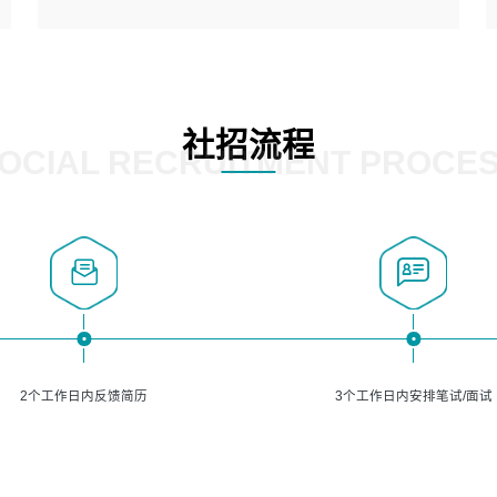
5、熟悉主流的分类算法、聚类算法和关联分析算法原理，
能熟练使用神经网络算法的进行业务建模；
岗位要求：
6、对OCR领域有深入的研究，熟悉模型调参，压缩和整型
1、精通java编程，熟悉vue和jsp编程；
化方法；
2、熟悉linux命令；
7、熟悉mysql、oracle、MongoDB、redis等其中一种数据
3、熟练使用springmvc、springcloud、webservice等框架
社招流程
库使用。
进行开发；
OCIAL RECRUITMENT PROCE
4、熟练使用oracle、mysql进行开发；
5、熟悉流程开发如使用activiti；
6、计算机相关专业本科以上学历，3年以上开发工作经验。
2个工作日内反馈简历
3个工作日内安排笔试/面试