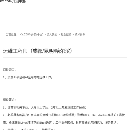
KY.COM-开云(中国)
当前位置：
KY.COM-开云(中国)
>
加入我们
>
社会招聘
>
技术体系
运维工程师（成都/昆明/哈尔滨）
岗位职责：
1、负责AI平台和AI应用的的运维工作。
岗位要求：
1、计算机相关专业，大专以上学历，2年以上开发运维工作经验；
2、必须具备的能力：有丰富的运维开发和K8S运维经验；熟悉K8S、Git、docker等相关工具使
用；熟练掌握Linux环境下的Shell语言 ；工作责任感强、具有良好的沟通能力、服务意识；