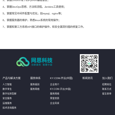
3、掌握Linux环境下的Python编程语言；
4、掌握DevOps思想、方法和流程。Jenkins工具使用；
5、掌握常见中间件配置与优化，如mysql、nginx等；
6、掌握服务器的维护，熟悉linux系统的常用操作；
7、掌握和第三方系统API接口的维护操作，和安全漏洞扫描的修复工作。
产品与解决方案
服务体系
KY.COM-开云(中国)
新闻资讯
加入我们
人工智能
服务级别
企业简介
招聘岗位
数字孪生
服务网络
KY.COM-开云(中国)
联系方式
数字化转型解
服务网络
留言表单
安全服务
荣誉资质
运维服务
企业风采
技术咨询服务