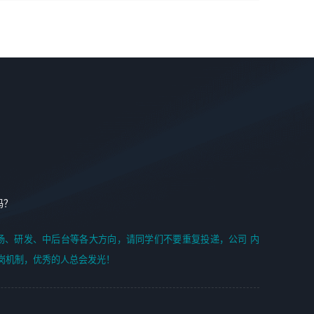
学能力;
案编写、项目申报方案编写；
6. 了解前端设计及后端开发, 可快速和同事对接工作;
2、人才队伍建设：完善SPL人才沉淀，积聚力量，为公司
7. 了解或熟悉 WebGL 及相关框架优先。
各省项目打单提供全面支撑。
任职要求：
1. 熟悉 Javascript, CSS, HTML, Vue, Git;
2. 熟悉 前端常用框架, 能独立完成设计给予的 UI 效果;
3. 有良好的代码习惯, 低级错误出现频率低;
4. 具备优秀的沟通和协调能力，能承受比较大的工作压力;
5. 自我驱动力强, 能自主学习新知识新技术, 并具有较强的自
学能力;
6. 了解前端设计及后端开发, 可快速和同事对接工作;
吗？
7. 了解或熟悉 WebGL 及相关框架优先。
（岗位人员专职于行业应用解决方案、项目申报方案、投标
场、研发、中后台等各大方向，请同学们不要重复投递，公司 内
方案的策划编写）
岗机制，优秀的人总会发光！