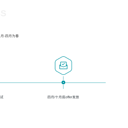
SS
月-四月为春
面试
四月/十月底offer发放