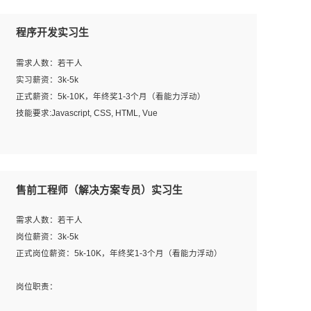
程序开发实习生
需求人数：若干人
实习薪资：3k-5k
正式薪资：5k-10K，年终奖1-3个月（看能力浮动）
技能要求:Javascript, CSS, HTML, Vue
工作职责：
1. 负责公司的前端项目的开发;
2. 负责公司已有项目的维护及迭代;
售前工程师（解决方案专员）实习生
工作要求:
需求人数：若干人
1. 熟悉 Javascript, CSS, HTML, Vue, Git;
岗位薪资：3k-5k
2. 熟悉前端常用框架, 能独立完成设计给予的 UI 效果;
正式岗位薪资：5k-10K，年终奖1-3个月（看能力浮动）
3. 有良好的代码习惯, 低级错误出现频率低;
4. 具备优秀的沟通和协调能力，能承受比较大的工作压力;
岗位职责：
5. 自我驱动力强, 能自主学习新知识新技术, 并具有较强的自
1、完成主要工作：项目解决方案策划与编写，项目投标方