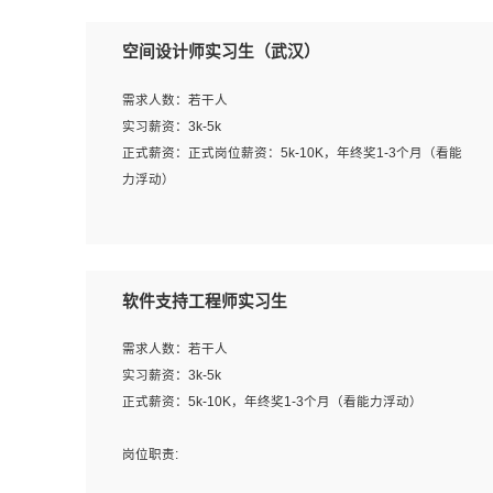
空间设计师实习生（武汉）
需求人数：若干人
实习薪资：3k-5k
正式薪资：正式岗位薪资：5k-10K，年终奖1-3个月（看能
力浮动）
岗位职责：
1、 沟通客户需求，分析其实施的可行性，辅助项目经理完
成展示策划、设计；
软件支持工程师实习生
2、 把握设计时间节点，控制设计进度，完成展示设计任
务；
需求人数：若干人
3、配合平面设计师完成项目最终的整体汇报方案；参与项
实习薪资：3k-5k
目例会，项目完工总结报告，设计项目文件管理和资料库维
正式薪资：5k-10K，年终奖1-3个月（看能力浮动）
护；
4、 创新设计表现形式，优化流程、提高设计工作效率；
岗位职责:
5、 设计内容包括但不限于：展厅/博物馆/展馆的规划与空
1. 为企业客户提供软件技术服务。包括安装、升级、配置、