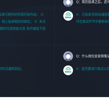
Q：简历投递之后，还
m，投递已制作好的简历和作品； 2）
A：已投递至网站或招
，线上投递相应的岗位； 3）关注
可在面试环节中更新新
随时闪现到各大高 校开展线下招
Q：什么岗位会安排笔
的形式通知到位。
A：是否要进行笔试以